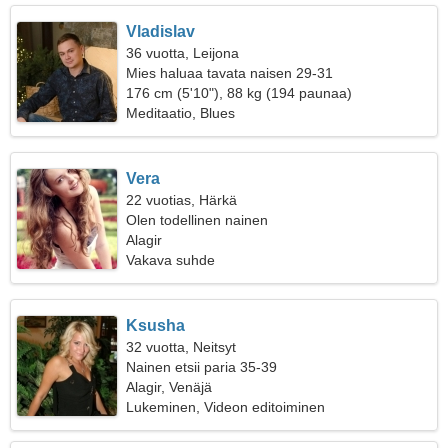
Vladislav
36 vuotta, Leijona
Mies haluaa tavata naisen 29-31
176 cm (5'10"), 88 kg (194 paunaa)
Meditaatio, Blues
Vera
22 vuotias, Härkä
Olen todellinen nainen
Alagir
Vakava suhde
Ksusha
32 vuotta, Neitsyt
Nainen etsii paria 35-39
Alagir, Venäjä
Lukeminen, Videon editoiminen