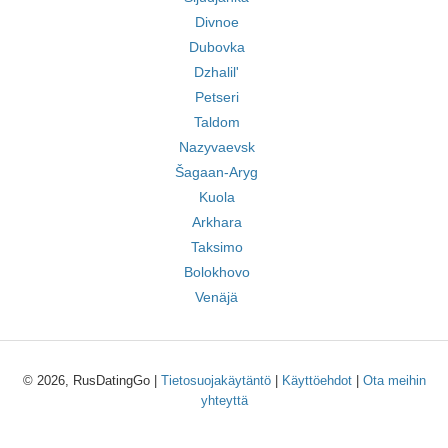
Divnoe
Dubovka
Dzhalil'
Petseri
Taldom
Nazyvaevsk
Šagaan-Aryg
Kuola
Arkhara
Taksimo
Bolokhovo
Venäjä
© 2026, RusDatingGo |
Tietosuojakäytäntö
|
Käyttöehdot
|
Ota meihin
yhteyttä