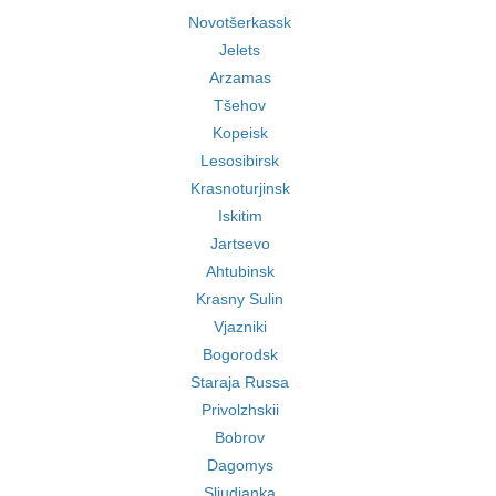
Novotšerkassk
Jelets
Arzamas
Tšehov
Kopeisk
Lesosibirsk
Krasnoturjinsk
Iskitim
Jartsevo
Ahtubinsk
Krasny Sulin
Vjazniki
Bogorodsk
Staraja Russa
Privolzhskii
Bobrov
Dagomys
Sljudjanka