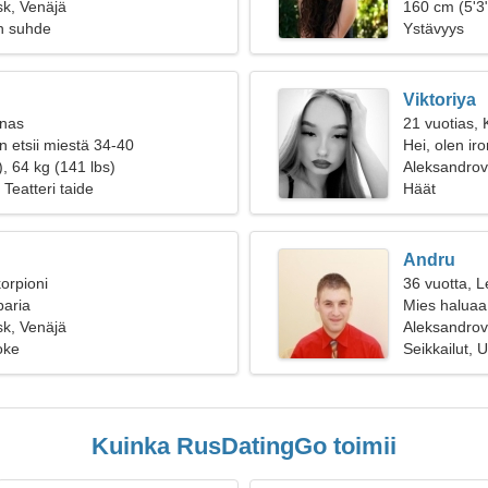
k, Venäjä
160 cm (5'3"
n suhde
Ystävyys
Viktoriya
inas
21 vuotias, 
n etsii miestä 34-40
Hei, olen ir
, 64 kg (141 lbs)
Aleksandrov
 Teatteri taide
Häät
Andru
orpioni
36 vuotta, L
paria
Mies haluaa
k, Venäjä
Aleksandrov
oke
Seikkailut, U
Kuinka RusDatingGo toimii