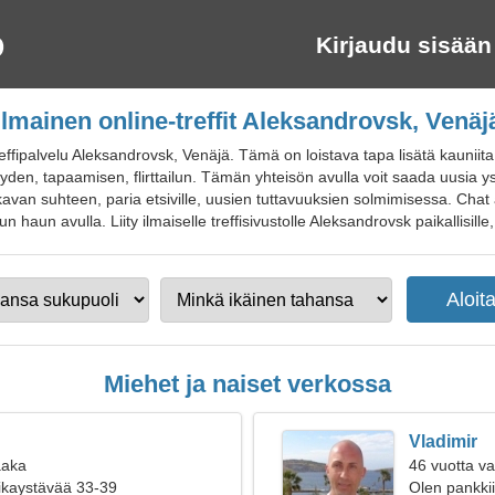
Kirjaudu sisään
Ilmainen online-treffit Aleksandrovsk, Venäj
fipalvelu Aleksandrovsk, Venäjä. Tämä on loistava tapa lisätä kauniita ku
den, tapaamisen, flirttailun. Tämän yhteisön avulla voit saada uusia ystä
kavan suhteen, paria etsiville, uusien tuttavuuksien solmimisessa. Cha
 haun avulla. Liity ilmaiselle treffisivustolle Aleksandrovsk paikallisille, 
Miehet ja naiset verkossa
Vladimir
aaka
46 vuotta v
oikaystävää 33-39
Olen pankkiir