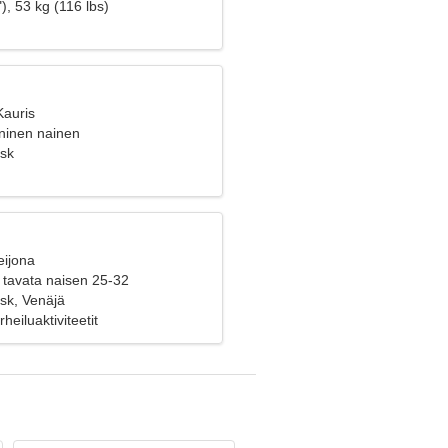
), 53 kg (116 lbs)
Kauris
oninen nainen
sk
eijona
 tavata naisen 25-32
sk, Venäjä
rheiluaktiviteetit