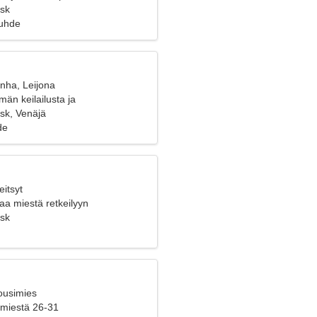
sk
suhde
nha, Leijona
än keilailusta ja
sesta
sk, Venäjä
de
eitsyt
aa miestä retkeilyyn
sk
ousimies
 miestä 26-31