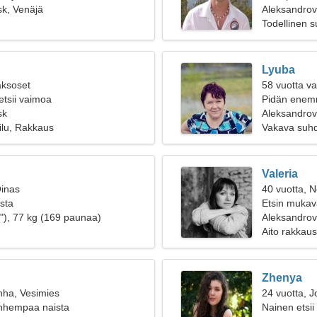
k, Venäjä
Aleksandrov
Todellinen 
Lyuba
aksoset
58 vuotta va
etsii vaimoa
Pidän enemm
sk
matkustami
Aleksandrov
ilu, Rakkaus
Vakava suh
Valeria
Oinas
40 vuotta, N
ista
Etsin mukav
"), 77 kg (169 paunaa)
Aleksandrov
Aito rakkaus
Zhenya
nha, Vesimies
24 vuotta, J
anhempaa naista
Nainen etsii