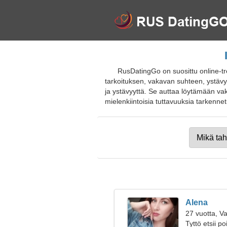
RusDatingGo on suosittu online-tref
tarkoituksen, vakavan suhteen, ystävyy
ja ystävyyttä. Se auttaa löytämään va
mielenkiintoisia tuttavuuksia tarkennetun
Alena
27 vuotta, V
Tyttö etsii p