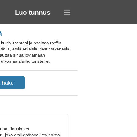
Luo tunnus
ä
via itsestäsi ja osoittaa treffin
viä, etsiä erilaisia viestintäkanavia
t auttaa sinua löytämään
ulkomaalaisille, turisteille.
anha, Jousimies
i, joka etsii epätavallista naista