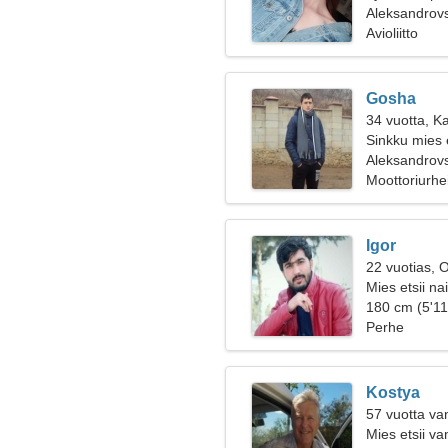
Aleksandrovs
Avioliitto
Gosha
34 vuotta, K
Sinkku mies 
Aleksandrov
Moottoriurhe
Igor
22 vuotias, 
Mies etsii na
180 cm (5'11
Perhe
Kostya
57 vuotta va
Mies etsii v