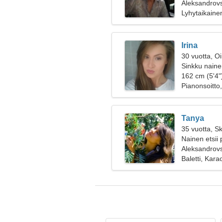
Aleksandrovs
Lyhytaikaine
Irina
30 vuotta, O
Sinkku naine
162 cm (5'4")
Pianonsoitto,
Tanya
35 vuotta, Sk
Nainen etsii 
Aleksandrovs
Baletti, Kara