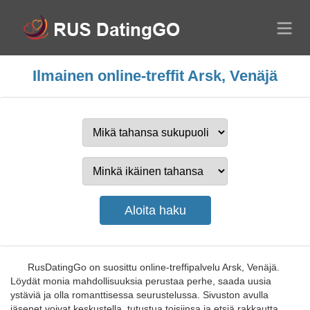
Ilmainen online-treffit Arsk, Venäjä
RusDatingGo on suosittu online-treffipalvelu Arsk, Venäjä.
Löydät monia mahdollisuuksia perustaa perhe, saada uusia
ystäviä ja olla romanttisessa seurustelussa. Sivuston avulla
jäsenet voivat keskustella, tutustua toisiinsa ja etsiä rakkautta.