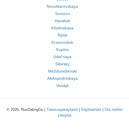
Novotitarovskaya
Suvorov
Harabali
Kholmskaya
Rylsk
Krasnoobsk
Kupino
Udel'naya
Sibirsky
Mežduretšenski
Aleksandriiskaya
Venäjä
© 2026, RusDatingGo |
Tietosuojakäytäntö
|
Käyttöehdot
|
Ota meihin
yhteyttä