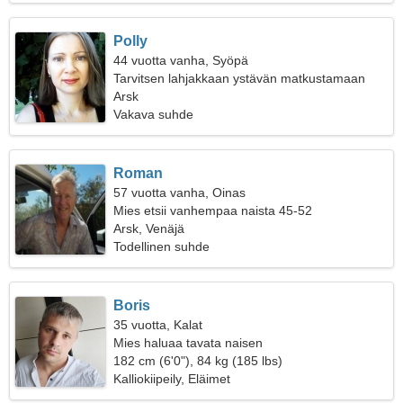
Polly
44 vuotta vanha, Syöpä
Tarvitsen lahjakkaan ystävän matkustamaan
yhdessä
Arsk
Vakava suhde
Roman
57 vuotta vanha, Oinas
Mies etsii vanhempaa naista 45-52
Arsk, Venäjä
Todellinen suhde
Boris
35 vuotta, Kalat
Mies haluaa tavata naisen
182 cm (6'0"), 84 kg (185 lbs)
Kalliokiipeily, Eläimet