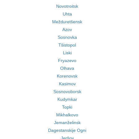
Novotroitsk
Uhta
Mežduretšensk
Azov
Sosnovka
Tšistopol
Liski
Fryazevo
Olhava
Korenovsk
Kasimov
Sosnovoborsk
Kudymkar
Topki
Mikhalkovo
Jemanželinsk
Dagestanskije Ogni
Jeršov