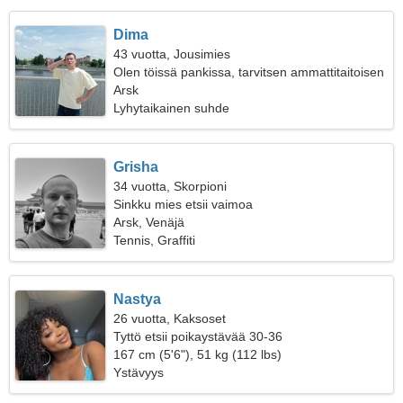
Dima
43 vuotta, Jousimies
Olen töissä pankissa, tarvitsen ammattitaitoisen
naisen
Arsk
Lyhytaikainen suhde
Grisha
34 vuotta, Skorpioni
Sinkku mies etsii vaimoa
Arsk, Venäjä
Tennis, Graffiti
Nastya
26 vuotta, Kaksoset
Tyttö etsii poikaystävää 30-36
167 cm (5'6"), 51 kg (112 lbs)
Ystävyys