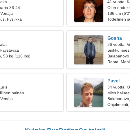
aaka
41 vuotta, 
paria 36-44
Olen endokri
 Venäjä
naisen
186 cm (6'2
us, Fysiikka
Todellinen 
Gosha
alat
36 vuotta, V
oikaystävää
Sinkku mies 
, 53 kg (116 lbs)
Balabanovo
Ranta, Mehil
Pavel
uris
34 vuotta, O
tillinen nainen
Mies haluaa
 Venäjä
Balabanovo,
Ohjelmointi,