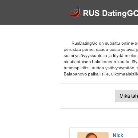
RusDatingGo on suosittu online-tr
perustaa perhe, saada uusia ystäviä ja 
solmi ystävyyssuhteita ja löydä mielenk
ainutlaatuisen hakukoneen kautta, löy
tuttavapiiriäsi, auttaa ystävystymään, r
Balabanovo paikallisille, ulkomaalaisille,
Nick