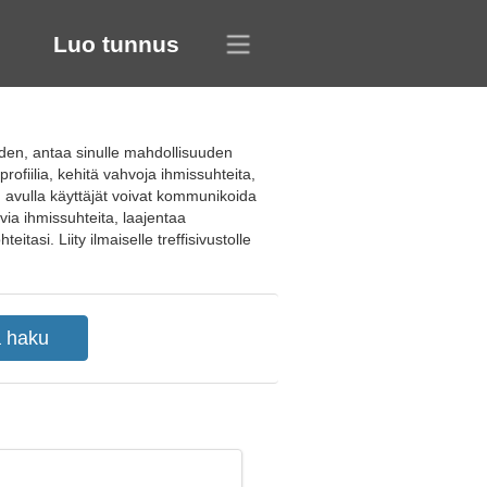
Luo tunnus
den, antaa sinulle mahdollisuuden
rofiilia, kehitä vahvoja ihmissuhteita,
on avulla käyttäjät voivat kommunikoida
ia ihmissuhteita, laajentaa
tasi. Liity ilmaiselle treffisivustolle