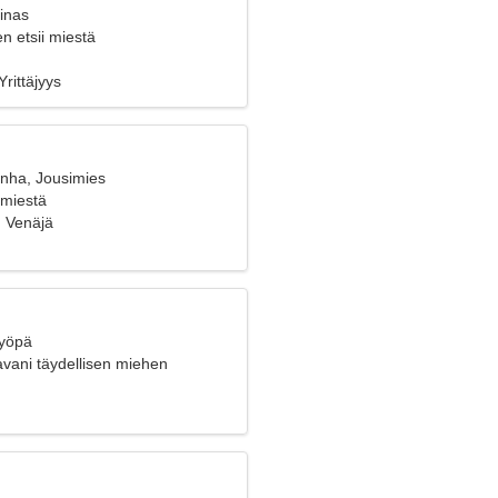
inas
n etsii miestä
Yrittäjyys
anha, Jousimies
 miestä
 Venäjä
Syöpä
avani täydellisen miehen