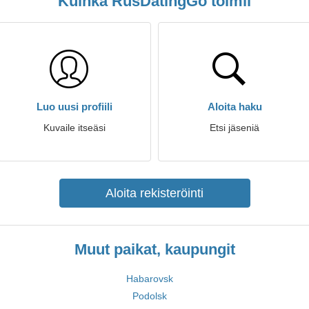
Kuinka RusDatingGo toimii
Luo uusi profiili
Aloita haku
Kuvaile itseäsi
Etsi jäseniä
Aloita rekisteröinti
Muut paikat, kaupungit
Habarovsk
Podolsk