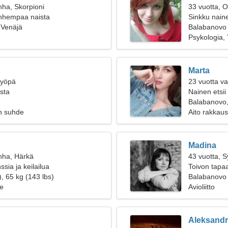
nha, Skorpioni
33 vuotta, O
anhempaa naista
Sinkku naine
 Venäjä
Balabanovo
Psykologia, 
Marta
Syöpä
23 vuotta v
ista
Nainen etsii
Balabanovo,
n suhde
Aito rakkaus
Madina
nha, Härkä
43 vuotta, 
sia ja keilailua
Toivon tapa
, 65 kg (143 lbs)
Balabanovo
e
Avioliitto
Aleksandr