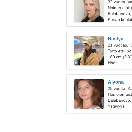
32 vuotta, V
Nainen etsii 
Balabanovo,
Koiran koulut
Nastya
21 vuotias, K
Tyttö etsii p
160 cm (5'3")
Häät
Alyona
25 vuotta, Ka
Hei, olen ais
Balabanovo,
Ystävyys