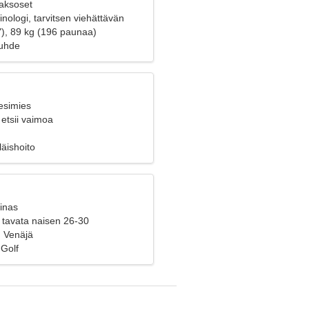
Kaksoset
nologi, tarvitsen viehättävän
"), 89 kg (196 paunaa)
suhde
esimies
etsii vaimoa
äishoito
inas
 tavata naisen 26-30
 Venäjä
 Golf