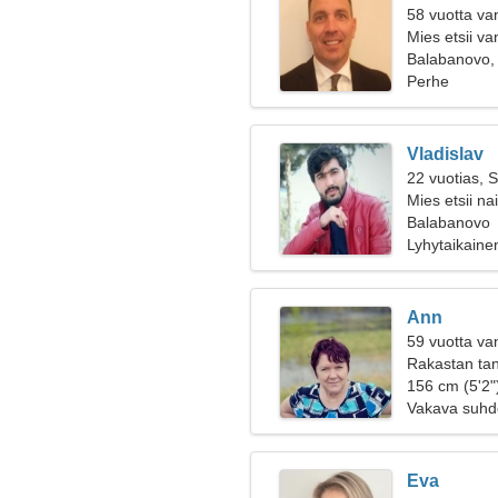
58 vuotta va
Mies etsii v
Balabanovo,
Perhe
Vladislav
22 vuotias, 
Mies etsii na
Balabanovo
Lyhytaikaine
Ann
59 vuotta va
Rakastan tans
156 cm (5'2")
Vakava suhd
Eva