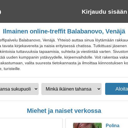
Kirjaudu sisään
Ilmainen online-treffit Balabanovo, Venäjä
effipalvelu Balabanovo, Venäjä. Yhteisö auttaa sinua löytämään rakkau
tavata kirjekavereita ja naisia erityisessä chatissa. Tutkittuasi jäsenen p
iintoisia tuttavuuksia tapaamisia, suhteita ja viestintää varten. Sivust
tää uuden kumppanin ystävyydelle, kirjeenvaihdolle. Voit rakentaa vakav
akastumaan, valita suuresta tietokannasta ja ilmoittaa kiinnostuksen kohtei
 turisteille.
Miehet ja naiset verkossa
Polina