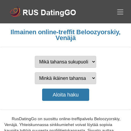
Ilmainen online-treffit Beloozyorskiy,
Venäjä
RusDatingGo on suosittu online-treffipalvelu Beloozyorskiy,
Venäjä. Yhteiskunnassa sinkkumiehet voivat löytää sopivia
kauniita tyttöjä suuresta profiilitietokannasta. Sivusto auttaa