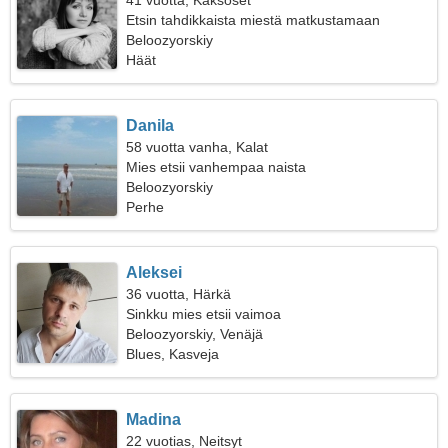
41 vuotta, Kaksoset
Etsin tahdikkaista miestä matkustamaan
yhdessä
Beloozyorskiy
Häät
Danila
58 vuotta vanha, Kalat
Mies etsii vanhempaa naista
Beloozyorskiy
Perhe
Aleksei
36 vuotta, Härkä
Sinkku mies etsii vaimoa
Beloozyorskiy, Venäjä
Blues, Kasveja
Madina
22 vuotias, Neitsyt