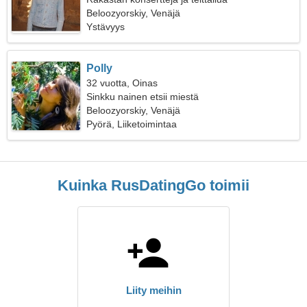
Beloozyorskiy, Venäjä
Ystävyys
Polly
32 vuotta, Oinas
Sinkku nainen etsii miestä
Beloozyorskiy, Venäjä
Pyörä, Liiketoimintaa
Kuinka RusDatingGo toimii
Liity meihin