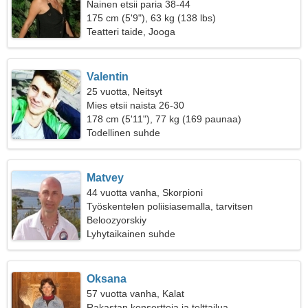
Nainen etsii paria 38-44
175 cm (5'9"), 63 kg (138 lbs)
Teatteri taide, Jooga
Valentin
25 vuotta, Neitsyt
Mies etsii naista 26-30
178 cm (5'11"), 77 kg (169 paunaa)
Todellinen suhde
Matvey
44 vuotta vanha, Skorpioni
Työskentelen poliisiasemalla, tarvitsen
vilpittömän naisen
Beloozyorskiy
Lyhytaikainen suhde
Oksana
57 vuotta vanha, Kalat
Rakastan konsertteja ja telttailua