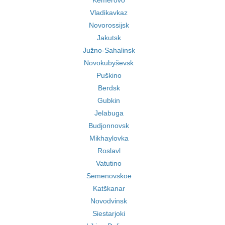
Kemerovo
Vladikavkaz
Novorossijsk
Jakutsk
Južno-Sahalinsk
Novokubyševsk
Puškino
Berdsk
Gubkin
Jelabuga
Budjonnovsk
Mikhaylovka
Roslavl
Vatutino
Semenovskoe
Katškanar
Novodvinsk
Siestarjoki