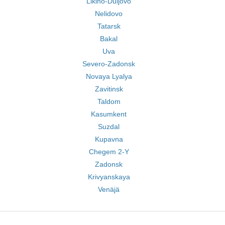
Likino-Duljovo
Nelidovo
Tatarsk
Bakal
Uva
Severo-Zadonsk
Novaya Lyalya
Zavitinsk
Taldom
Kasumkent
Suzdal
Kupavna
Chegem 2-Y
Zadonsk
Krivyanskaya
Venäjä