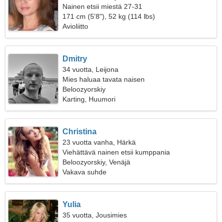
Nainen etsii miestä 27-31
171 cm (5'8"), 52 kg (114 lbs)
Avioliitto
Dmitry
34 vuotta, Leijona
Mies haluaa tavata naisen
Beloozyorskiy
Karting, Huumori
Christina
23 vuotta vanha, Härkä
Viehättävä nainen etsii kumppania
Beloozyorskiy, Venäjä
Vakava suhde
Yulia
35 vuotta, Jousimies