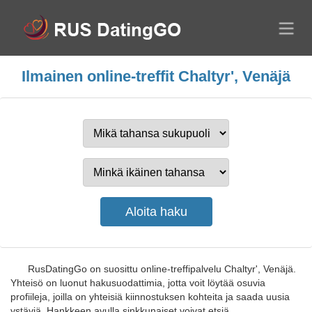
Ilmainen online-treffit Chaltyr', Venäjä
RusDatingGo on suosittu online-treffipalvelu Chaltyr', Venäjä.
Yhteisö on luonut hakusuodattimia, jotta voit löytää osuvia
profiileja, joilla on yhteisiä kiinnostuksen kohteita ja saada uusia
ystäviä. Hankkeen avulla sinkkunaiset voivat etsiä