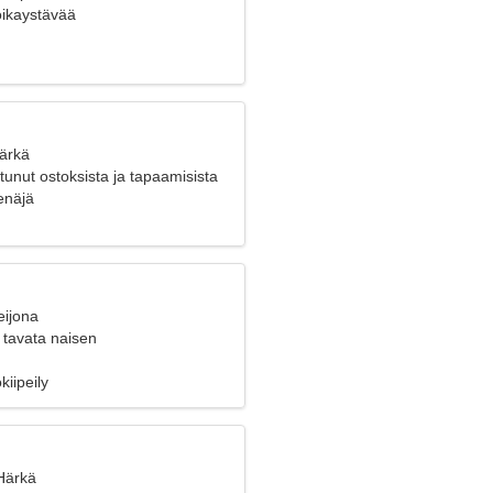
poikaystävää
Härkä
tunut ostoksista ja tapaamisista
enäjä
eijona
 tavata naisen
kiipeily
 Härkä