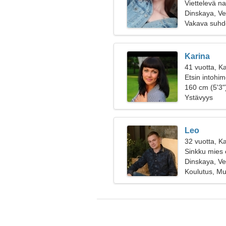
Viettelevä n
Dinskaya, Ve
Vakava suhd
Karina
41 vuotta, Ka
Etsin intohi
yhdessä
160 cm (5'3")
Ystävyys
Leo
32 vuotta, Ka
Sinkku mies 
Dinskaya, Ve
Koulutus, Mus