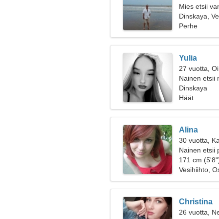
Mies etsii v
Dinskaya, Ve
Perhe
Yulia
27 vuotta, O
Nainen etsii
Dinskaya
Häät
Alina
30 vuotta, K
Nainen etsii 
171 cm (5'8")
Vesihiihto, O
Christina
26 vuotta, Ne