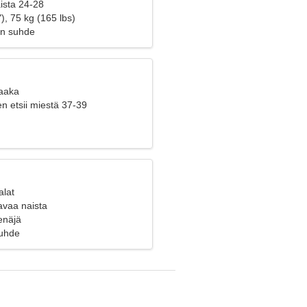
aista 24-28
), 75 kg (165 lbs)
en suhde
Vaaka
n etsii miestä 37-39
alat
avaa naista
enäjä
suhde