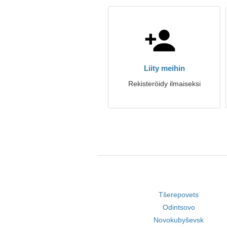
Liity meihin
Rekisteröidy ilmaiseksi
Tšerepovets
Odintsovo
Novokubyševsk