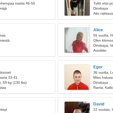
anhempaa naista 46-55
Tyttö etsii 
näjä
Dinskaya
Aito rakkaus
Alice
inas
55 vuotta, 
 miestä
Olen kiinnos
Dinskaya, V
Avioliitto
Egor
aksoset
36 vuotta, L
paria 33-41
Mies haluaa
, 59 kg (130 lbs)
Dinskaya
staa
Ranta, Kallio
David
itsyt
22 vuotias,