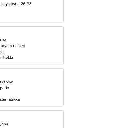
poikaystävää 26-33
alat
 tavata naisen
jä
, Rokki
Kaksoset
 paria
atematiikka
Syöpä