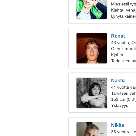
Mies etsii ty
Kjahta, Venä
Lyhytaikaine
Renat
43 vuotta, O
Olen kiroprak
Kjahta
Todellinen s
Nastia
44 vuotta va
Tarvitsen va
159 cm (5'3")
Ystävyys
Nikita
35 vuotta, Le