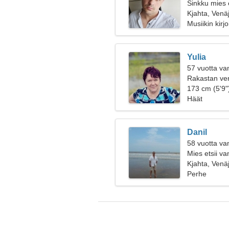
Sinkku mies 
Kjahta, Venä
Musiikin kirj
Yulia
57 vuotta va
Rakastan ven
173 cm (5'9")
Häät
Danil
58 vuotta va
Mies etsii v
Kjahta, Venä
Perhe