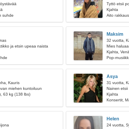
ttöystävää
Tyttö etsii 
jä
Kjahta
n suhde
Aito rakkaus
Maksim
inas
32 vuotta, K
tikko ja etsin upeaa naista
Mies haluaa
Kjahta, Venä
uhde
Pop-musiikki
Asya
nha, Kauris
31 vuotta, 
hvan miehen kuntoiluun
Nainen etsii
, 63 kg (138 lbs)
Kjahta
Konsertit, M
Helen
ijona
24 vuotta, 