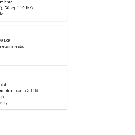
 miestä
), 50 kg (110 lbs)
de
 Vaaka
etsii miestä
alat
n etsii miestä 33-38
jä
neily