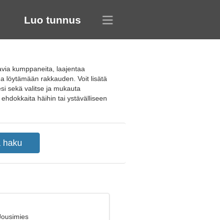
Luo tunnus
tavia kumppaneita, laajentaa
ua löytämään rakkauden. Voit lisätä
si sekä valitse ja mukauta
 ehdokkaita häihin tai ystävälliseen
Jousimies