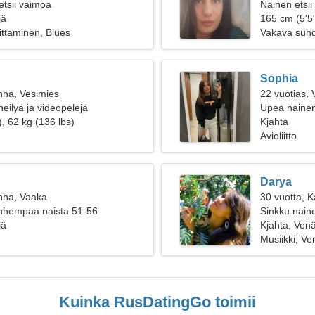
etsii vaimoa
Nainen etsii
jä
165 cm (5'5"
oittaminen, Blues
Vakava suh
Sophia
nha, Vesimies
22 vuotias,
eilyä ja videopelejä
Upea nainen 
, 62 kg (136 lbs)
Kjahta
Avioliitto
Darya
nha, Vaaka
30 vuotta, K
anhempaa naista 51-56
Sinkku naine
jä
Kjahta, Venä
Musiikki, Ve
Kuinka RusDatingGo toimii