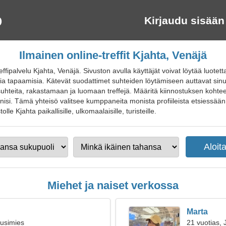
Kirjaudu sisään
Ilmainen online-treffit Kjahta, Venäjä
ffipalvelu Kjahta, Venäjä. Sivuston avulla käyttäjät voivat löytää luotet
tisia tapaamisia. Kätevät suodattimet suhteiden löytämiseen auttavat sin
suhteita, rakastamaan ja luomaan treffejä. Määritä kiinnostuksen kohtee
anisi. Tämä yhteisö valitsee kumppaneita monista profiileista etsiessään
olle Kjahta paikallisille, ulkomaalaisille, turisteille.
Miehet ja naiset verkossa
Marta
ousimies
21 vuotias, 