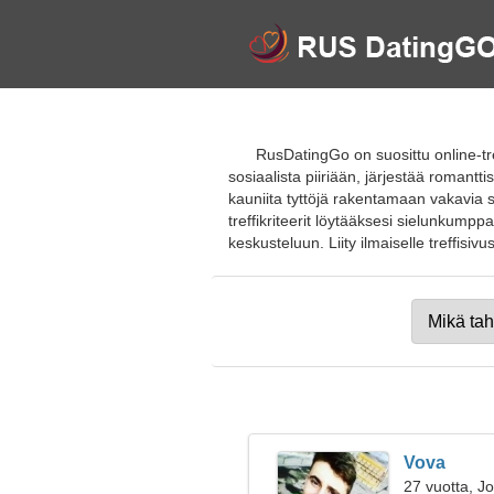
RusDatingGo on suosittu online-tre
sosiaalista piiriään, järjestää romant
kauniita tyttöjä rakentamaan vakavia 
treffikriteerit löytääksesi sielunkumpp
keskusteluun. Liity ilmaiselle treffisivust
Vova
27 vuotta, J