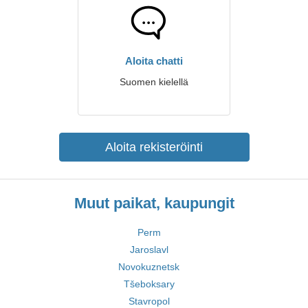
Aloita chatti
Suomen kielellä
Aloita rekisteröinti
Muut paikat, kaupungit
Perm
Jaroslavl
Novokuznetsk
Tšeboksary
Stavropol