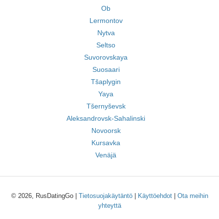
Ob
Lermontov
Nytva
Seltso
Suvorovskaya
Suosaari
Tšaplygin
Yaya
Tšernyševsk
Aleksandrovsk-Sahalinski
Novoorsk
Kursavka
Venäjä
© 2026, RusDatingGo |
Tietosuojakäytäntö
|
Käyttöehdot
|
Ota meihin
yhteyttä