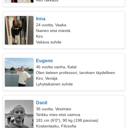
Aito rakkaus
Inna
24 vuotta, Vaaka
Nainen etsii miestä
Kirs
Vakava suhde
Eugene
46 vuotta vanha, Kalat
Olen tieteen professori, tarvitsen täydellisen
naisen
Kirs, Venäjä
Lyhytaikainen suhde
Danil
36 vuotta, Vesimies
Sinkku mies etsii vaimoa
181 cm (6'0"), 90 kg (198 paunaa)
Koskenlasku, Filosofia