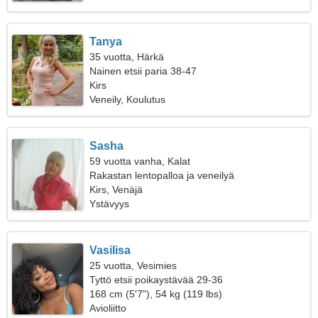
Tanya
35 vuotta, Härkä
Nainen etsii paria 38-47
Kirs
Veneily, Koulutus
Sasha
59 vuotta vanha, Kalat
Rakastan lentopalloa ja veneilyä
Kirs, Venäjä
Ystävyys
Vasilisa
25 vuotta, Vesimies
Tyttö etsii poikaystävää 29-36
168 cm (5'7"), 54 kg (119 lbs)
Avioliitto