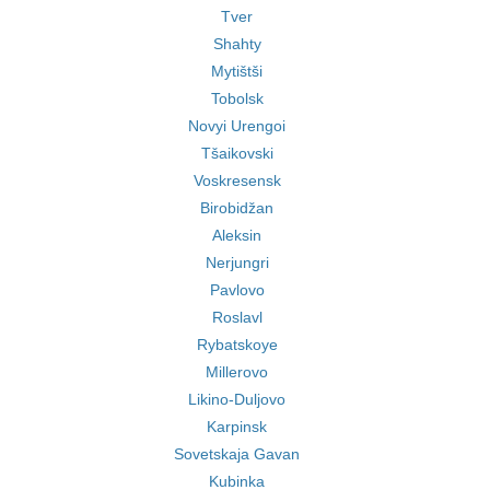
Tver
Shahty
Mytištši
Tobolsk
Novyi Urengoi
Tšaikovski
Voskresensk
Birobidžan
Aleksin
Nerjungri
Pavlovo
Roslavl
Rybatskoye
Millerovo
Likino-Duljovo
Karpinsk
Sovetskaja Gavan
Kubinka