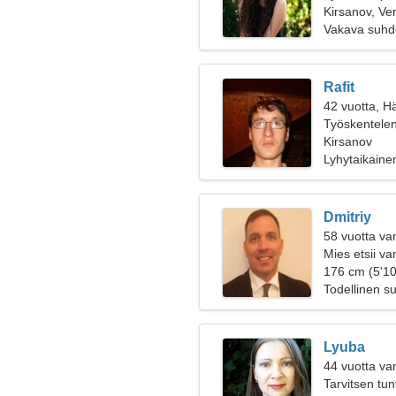
Kirsanov, Ve
Vakava suhd
Rafit
42 vuotta, H
Työskentelen 
naisen
Kirsanov
Lyhytaikaine
Dmitriy
58 vuotta va
Mies etsii v
176 cm (5'10
Todellinen s
Lyuba
44 vuotta va
Tarvitsen tun