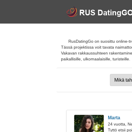
RusDatingGo on suosittu online-tre
Tässä projektissa voit tavata naimatt
Vakavan rakkaussuhteen rakentaminen ja 
paikallisille, ulkomaalaisille, turisteille.
Marta
24 vuotta, Ne
Tyttö etsii p