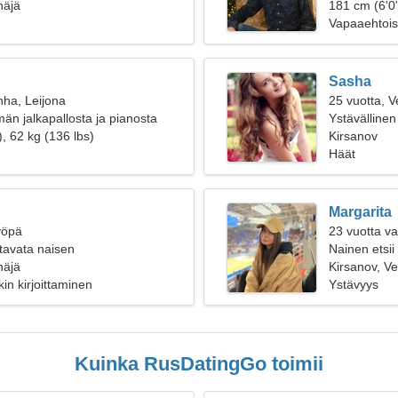
näjä
181 cm (6'0"
Vapaaehtoist
Sasha
nha, Leijona
25 vuotta, V
n jalkapallosta ja pianosta
Ystävällinen 
, 62 kg (136 lbs)
Kirsanov
Häät
Margarita
yöpä
23 vuotta v
tavata naisen
Nainen etsii
näjä
Kirsanov, V
in kirjoittaminen
Ystävyys
Kuinka RusDatingGo toimii