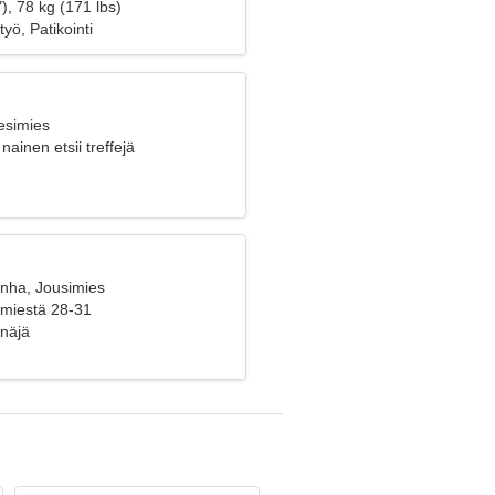
), 78 kg (171 lbs)
yö, Patikointi
esimies
nainen etsii treffejä
anha, Jousimies
 miestä 28-31
enäjä