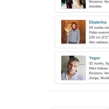
Kirsanov, Ve
Avioliitto
Ekaterina
59 vuotta va
Pidän enemmä
155 cm (5'2")
Aito rakkaus
Yegor
32 vuotta, S
Mies haluaa 
Kirsanov, Ve
Jooga, Musiik