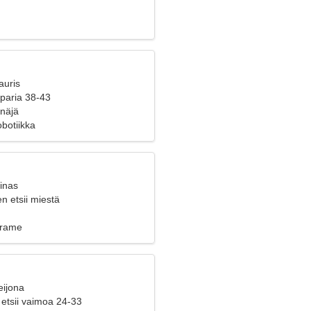
auris
 paria 38-43
enäjä
obotiikka
inas
n etsii miestä
krame
eijona
 etsii vaimoa 24-33