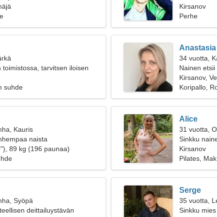
näjä
Kirsanov
e
Perhe
Anastasia
ärkä
34 vuotta, K
toimistossa, tarvitsen iloisen
Nainen etsii
Kirsanov, V
n suhde
Koripallo, R
Alice
nha, Kauris
31 vuotta, O
anhempaa naista
Sinkku naine
"), 89 kg (196 paunaa)
Kirsanov
uhde
Pilates, Ma
Serge
nha, Syöpä
35 vuotta, L
teellisen deittailuystävän
Sinkku mies