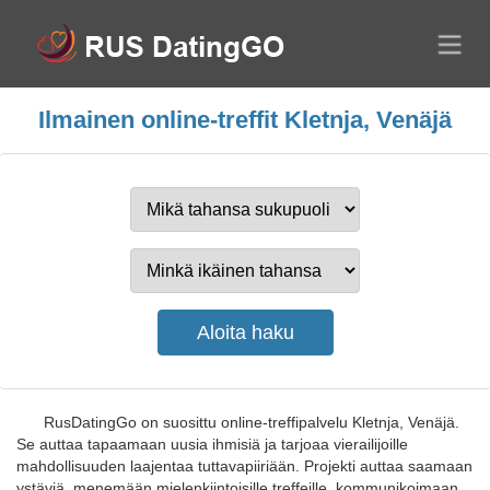
Ilmainen online-treffit Kletnja, Venäjä
RusDatingGo on suosittu online-treffipalvelu Kletnja, Venäjä.
Se auttaa tapaamaan uusia ihmisiä ja tarjoaa vierailijoille
mahdollisuuden laajentaa tuttavapiiriään. Projekti auttaa saamaan
ystäviä, menemään mielenkiintoisille treffeille, kommunikoimaan