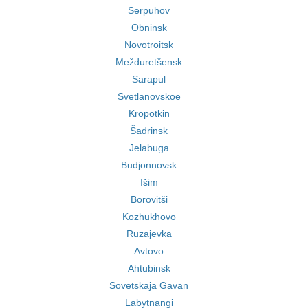
Serpuhov
Obninsk
Novotroitsk
Mežduretšensk
Sarapul
Svetlanovskoe
Kropotkin
Šadrinsk
Jelabuga
Budjonnovsk
Išim
Borovitši
Kozhukhovo
Ruzajevka
Avtovo
Ahtubinsk
Sovetskaja Gavan
Labytnangi