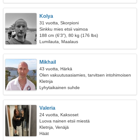
Kolya
31 vuotta, Skorpioni
Sinkku mies etsii vaimoa
188 cm (6'3"), 80 kg (176 lbs)
Lumilauta, Maalaus
Mikhail
43 vuotta, Härkä
Olen vakuutusasiamies, tarvitsen intohimoisen
naisen
Kletnja
Lyhytaikainen suhde
Valeria
24 vuotta, Kaksoset
Luova nainen etsii miestä
Kletnja, Venäjä
Häät