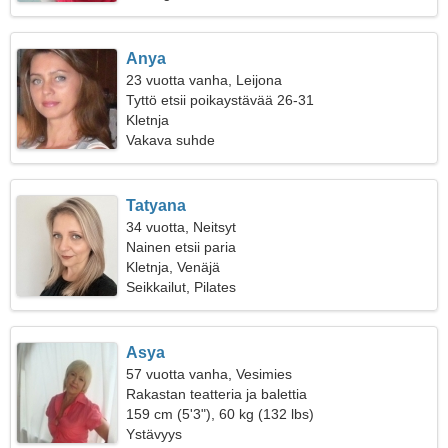
Anya
23 vuotta vanha, Leijona
Tyttö etsii poikaystävää 26-31
Kletnja
Vakava suhde
Tatyana
34 vuotta, Neitsyt
Nainen etsii paria
Kletnja, Venäjä
Seikkailut, Pilates
Asya
57 vuotta vanha, Vesimies
Rakastan teatteria ja balettia
159 cm (5'3"), 60 kg (132 lbs)
Ystävyys