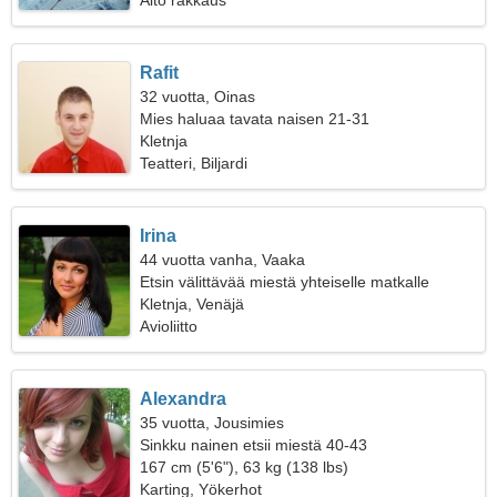
Aito rakkaus
Rafit
32 vuotta, Oinas
Mies haluaa tavata naisen 21-31
Kletnja
Teatteri, Biljardi
Irina
44 vuotta vanha, Vaaka
Etsin välittävää miestä yhteiselle matkalle
Kletnja, Venäjä
Avioliitto
Alexandra
35 vuotta, Jousimies
Sinkku nainen etsii miestä 40-43
167 cm (5'6"), 63 kg (138 lbs)
Karting, Yökerhot