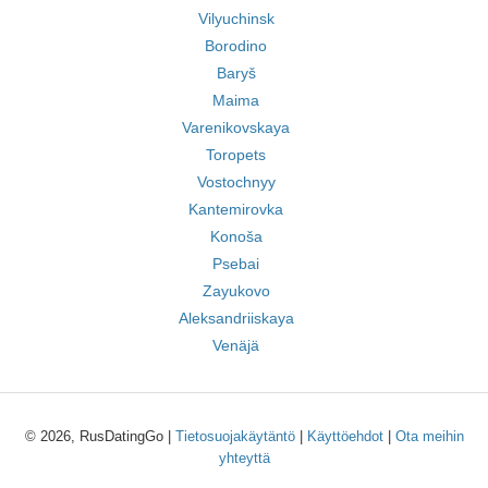
Vilyuchinsk
Borodino
Baryš
Maima
Varenikovskaya
Toropets
Vostochnyy
Kantemirovka
Konoša
Psebai
Zayukovo
Aleksandriiskaya
Venäjä
© 2026, RusDatingGo |
Tietosuojakäytäntö
|
Käyttöehdot
|
Ota meihin
yhteyttä