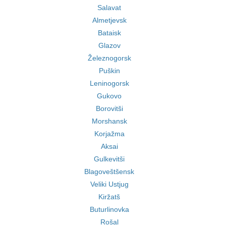
Salavat
Almetjevsk
Bataisk
Glazov
Železnogorsk
Puškin
Leninogorsk
Gukovo
Borovitši
Morshansk
Korjažma
Aksai
Gulkevitši
Blagoveštšensk
Veliki Ustjug
Kiržatš
Buturlinovka
Rošal