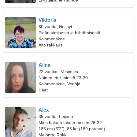
Lyhytaikainen suhde
Viktoria
60 vuotta, Neitsyt
Pidän uimisesta ja hiihtämisestä
Kolomenskoe
Aito rakkaus
Alina
22 vuotias, Vesimies
Nainen etsii miestä 23-30
Kolomenskoe, Venäjä
Häät
Alex
35 vuotta, Leijona
Mies haluaa tavata naisen 26-32
186 cm (6'2"), 86 kg (189 paunaa)
Melonta, Rokki