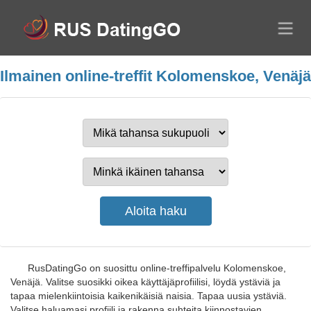
Ilmainen online-treffit Kolomenskoe, Venäjä
RusDatingGo on suosittu online-treffipalvelu Kolomenskoe,
Venäjä. Valitse suosikki oikea käyttäjäprofiilisi, löydä ystäviä ja
tapaa mielenkiintoisia kaikenikäisiä naisia. Tapaa uusia ystäviä.
Valitse haluamasi profiili ja rakenna suhteita kiinnostavien