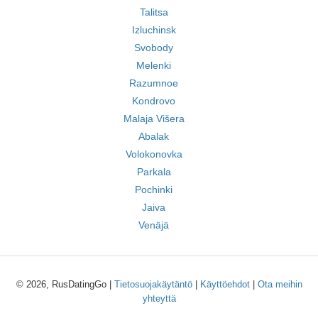
Talitsa
Izluchinsk
Svobody
Melenki
Razumnoe
Kondrovo
Malaja Višera
Abalak
Volokonovka
Parkala
Pochinki
Jaiva
Venäjä
© 2026, RusDatingGo |
Tietosuojakäytäntö
|
Käyttöehdot
|
Ota meihin
yhteyttä