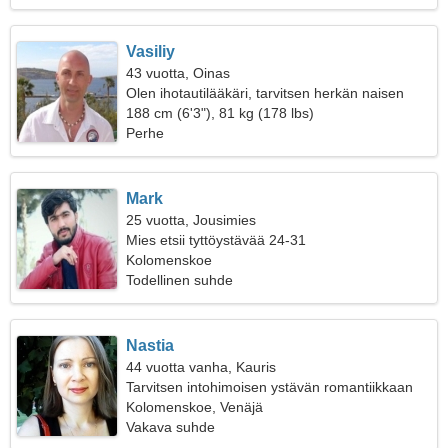
Vasiliy
43 vuotta, Oinas
Olen ihotautilääkäri, tarvitsen herkän naisen
188 cm (6'3"), 81 kg (178 lbs)
Perhe
Mark
25 vuotta, Jousimies
Mies etsii tyttöystävää 24-31
Kolomenskoe
Todellinen suhde
Nastia
44 vuotta vanha, Kauris
Tarvitsen intohimoisen ystävän romantiikkaan
Kolomenskoe, Venäjä
Vakava suhde