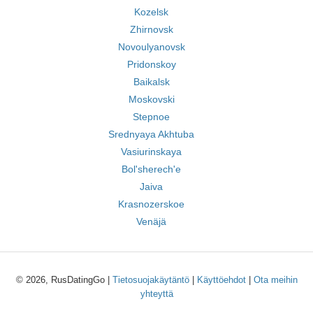
Kozelsk
Zhirnovsk
Novoulyanovsk
Pridonskoy
Baikalsk
Moskovski
Stepnoe
Srednyaya Akhtuba
Vasiurinskaya
Bol'sherech'e
Jaiva
Krasnozerskoe
Venäjä
© 2026, RusDatingGo |
Tietosuojakäytäntö
|
Käyttöehdot
|
Ota meihin
yhteyttä