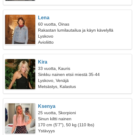
Lena
60 vuotta, Oinas
Rakastan lumilautailua ja käyn kävelyllä
luonnossa
Lyskovo
Avioliitto
Kira
33 vuotta, Kauris
Sinkku nainen etsii miestä 35-44
Lyskovo, Venäjä
Metsästys, Kalastus
Ksenya
25 vuotta, Skorpioni
Sinun kiltti nainen
170 cm (5'7"), 50 kg (110 lbs)
Ystävyys