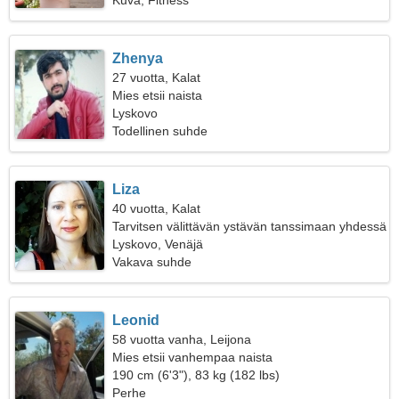
Kuva, Fitness
Zhenya
27 vuotta, Kalat
Mies etsii naista
Lyskovo
Todellinen suhde
Liza
40 vuotta, Kalat
Tarvitsen välittävän ystävän tanssimaan yhdessä
Lyskovo, Venäjä
Vakava suhde
Leonid
58 vuotta vanha, Leijona
Mies etsii vanhempaa naista
190 cm (6'3"), 83 kg (182 lbs)
Perhe