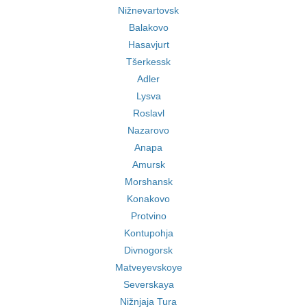
Nižnevartovsk
Balakovo
Hasavjurt
Tšerkessk
Adler
Lysva
Roslavl
Nazarovo
Anapa
Amursk
Morshansk
Konakovo
Protvino
Kontupohja
Divnogorsk
Matveyevskoye
Severskaya
Nižnjaja Tura