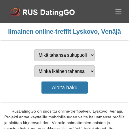
Ilmainen online-treffit Lyskovo, Venäjä
RusDatingGo on suosittu online-treffipalvelu Lyskovo, Venäjä.
Projekti antaa käyttäjille mahdollisuuden valita haluamansa profiilit
ja aloittaa kirjeenvaihdon. Vieraile naimattomien naisten ja
miesten tietokannan verkkosivuilla, määritä hakukriteerit. Se