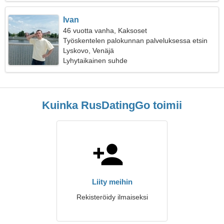
Ivan
46 vuotta vanha, Kaksoset
Työskentelen palokunnan palveluksessa etsin
rakastavaa naista
Lyskovo, Venäjä
Lyhytaikainen suhde
Kuinka RusDatingGo toimii
Liity meihin
Rekisteröidy ilmaiseksi